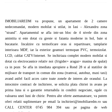
IMOBILIAREDM va propune, un apartament de 2 camere
nedecomandat, modern mobilat si utilat, in Iasi – Alexandru zona
“strand”. Apartamentul se afla intr-un bloc de 4 nivele din zona
amintita si este dotat cu gresie si faianta moderne in hol, baie si
bucatarie. Incalzire cu termoficare oras si repartitoare, tamplarie
interioara MDF, iar la exterior geamuri termopan PVC, termoizolat.
LCD, cablat CATV/internet. Se inchiriaza complet modern mobilat si
dotat cu electrocasnice relativ noi (frigider+ aragaz+ masina de spalat)
ca in poze. Se afla in imediata apropiere a Rond 28 si al statiilor de
mijloace de transport in comun din zona (tramvai, autobuz, maxi taxi)
avand astfel facil acces catre toate zonele de interes ale orasului. La
intocmire contract de inchiriere, se solicita plata chiriei in avans pe
prima luna si o garantie returnabila in conditii negociate, egale cu
valoarea unei luni de chirie. Pentru alte oferte asemanatoare, va putem
oferi relatii suplimentare pe email la inchirieri@imobiliaredm.ro sau
CALL CENTER 0745 984 394 sau pe pagina de web