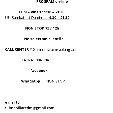
PROGRAM on-line
Luni – Vineri : 9:30 – 21:30
!!!!!
Sambata si Duminica :
9:30 – 21:30
NON STOP 7z / 12h
Ne selectam clientii !
CALL CENTER
* 6 linii simultane traking call
+4 0745 984 394
facebook
WhatsApp
NON STOP
e-mail to:
imobiliaredm@gmail.com