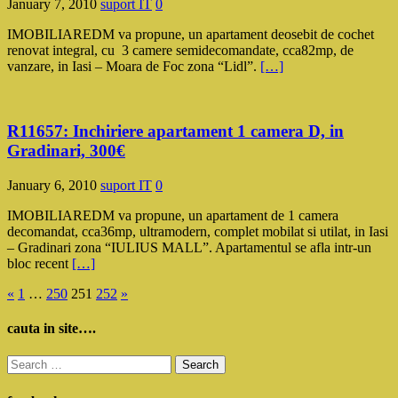
January 7, 2010
suport IT
0
IMOBILIAREDM va propune, un apartament deosebit de cochet
renovat integral, cu 3 camere semidecomandate, cca82mp, de
vanzare, in Iasi – Moara de Foc zona “Lidl”.
[…]
R11657: Inchiriere apartament 1 camera D, in
Gradinari, 300€
January 6, 2010
suport IT
0
IMOBILIAREDM va propune, un apartament de 1 camera
decomandat, cca36mp, ultramodern, complet mobilat si utilat, in Iasi
– Gradinari zona “IULIUS MALL”. Apartamentul se afla intr-un
bloc recent
[…]
Posts
«
1
…
250
251
252
»
pagination
cauta in site….
Search
for: