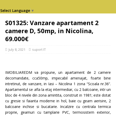
Select Language
▼
S01325: Vanzare apartament 2
camere D, 50mp, in Nicolina,
69.000€
July 8, 2021
suport IT
IMOBILIAREDM va propune, un apartament de 2 camere
decomandate, cca50mp, impecabil amenajat, foarte bine
intretinut, de vanzare, in Iasi – Nicolina 1 zona “Scoala nr.36”.
Apartamentul se afla la etaj intermediar, cu 2 balcoane, intr-un
bloc de 4 nivele din zona amintita, construit in 1981; este dotat
cu gresie si faianta moderne in hol, baie cu geam aerisire, 2
balcoane inchise si bucatarie. Incalzire cu centrala termica
proprie, geamuri cu tamplarie PVC, termosistem exterior,