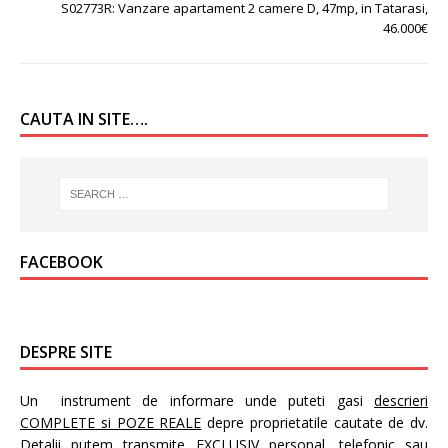
S02773R: Vanzare apartament 2 camere D, 47mp, in Tatarasi,
46.000€
CAUTA IN SITE….
FACEBOOK
DESPRE SITE
Un instrument de informare unde puteti gasi
descrieri
COMPLETE si POZE REALE
depre proprietatile cautate de dv.
Detalii putem transmite EXCLUSIV personal, telefonic sau