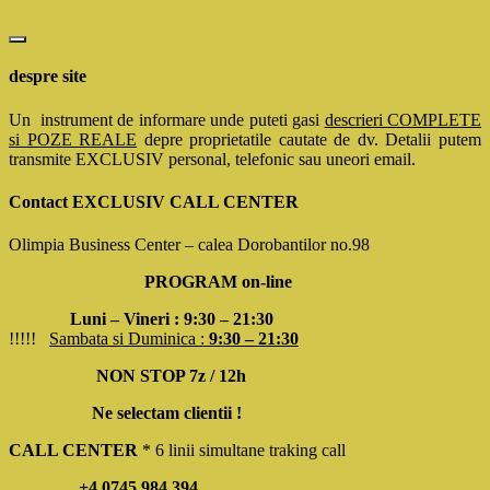
despre site
Un instrument de informare unde puteti gasi
descrieri COMPLETE
si POZE REALE
depre proprietatile cautate de dv. Detalii putem
transmite EXCLUSIV personal, telefonic sau uneori email.
Contact EXCLUSIV CALL CENTER
Olimpia Business Center – calea Dorobantilor no.98
PROGRAM on-line
Luni – Vineri : 9:30 – 21:30
!!!!!
Sambata si Duminica :
9:30 – 21:30
NON STOP 7z / 12h
Ne selectam clientii !
CALL CENTER
* 6 linii simultane traking call
+4 0745 984 394