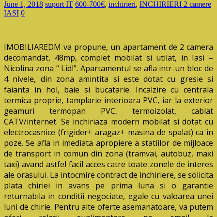
June 1, 2018
suport IT
600-700€
,
inchirieri
,
INCHIRIERI 2 camere
IASI
0
IMOBILIAREDM va propune, un apartament de 2 camera
decomandat, 48mp, complet mobilat si utilat, in Iasi –
Nicolina zona “ Lidl”. Apartamentul se afla intr-un bloc de
4 nivele, din zona amintita si este dotat cu gresie si
faianta in hol, baie si bucatarie. Incalzire cu centrala
termica proprie, tamplarie interioara PVC, iar la exterior
geamuri termopan PVC, termoizolat, cablat
CATV/internet. Se inchiriaza modern mobilat si dotat cu
electrocasnice (frigider+ aragaz+ masina de spalat) ca in
poze. Se afla in imediata apropiere a statiilor de mijloace
de transport in comun din zona (tramvai, autobuz, maxi
taxi) avand astfel facil acces catre toate zonele de interes
ale orasului. La intocmire contract de inchiriere, se solicita
plata chiriei in avans pe prima luna si o garantie
returnabila in conditii negociate, egale cu valoarea unei
luni de chirie. Pentru alte oferte asemanatoare, va putem