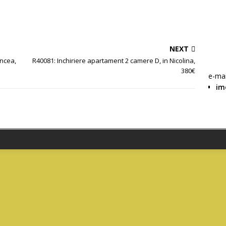
f
W
NEXT
ancea,
R40081: Inchiriere apartament 2 camere D, in Nicolina,
380€
e-mai
im