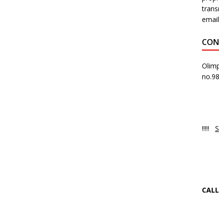
trans
email
CON
Olimp
no.9
PR
Luni
!!!!!
S
NO
Ne 
CALL
+4