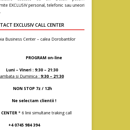
mite EXCLUSIV personal, telefonic sau uneori
.
TACT EXCLUSIV CALL CENTER
ia Business Center – calea Dorobantilor
8
OGRAM on-line
 – Vineri : 9:30 – 21:30
ambata si Duminica :
9:30 – 21:30
N STOP 7z / 12h
selectam clientii !
 CENTER
* 6 linii simultane traking call
 0745 984 394