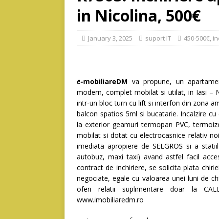
in Nicolina, 500€
January 3, 2025
suport IT
450-500€
,
in
e
-mobiliareDM
va propune, un apartame
modern, complet mobilat si utilat, in Iasi 
intr-un bloc turn cu lift si interfon din zona a
balcon spatios 5ml si bucatarie. Incalzire cu
la exterior geamuri termopan PVC, termoizo
mobilat si dotat cu electrocasnice relativ no
imediata apropiere de SELGROS si a statii
autobuz, maxi taxi) avand astfel facil acce
contract de inchiriere, se solicita plata chir
negociate, egale cu valoarea unei luni de ch
oferi relatii suplimentare doar la
www.imobiliaredm.ro