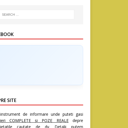
EBOOK
RE SITE
nstrument de informare unde puteti gasi
rieri COMPLETE si POZE REALE
depre
rietatile cautate de dv. Detalii putem