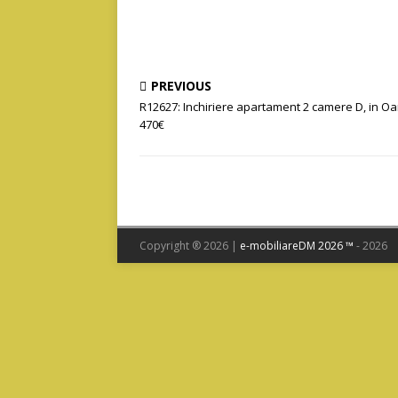
PREVIOUS
R12627: Inchiriere apartament 2 camere D, in O
470€
Copyright ® 2026 |
e-mobiliareDM 2026 ™
- 2026