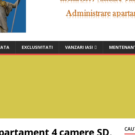
VATA
EXCLUSIVITATI
VANZARI IASI
MENTENANT
 apartament 4 camere SD,
CAUT