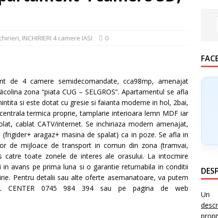
chirieri
,
INCHIRIERI 4 camere IASI
0
FAC
nt de 4 camere semidecomandate, cca98mp, amenajat
– Nicolina zona “piata CUG – SELGROS”. Apartamentul se afla
mintita si este dotat cu gresie si faianta moderne in hol, 2bai,
 centrala termica proprie, tamplarie interioara lemn MDF iar
lat, cablat CATV/internet. Se inchiriaza modern amenajat,
i (frigider+ aragaz+ masina de spalat) ca in poze. Se afla in
lor de mijloace de transport in comun din zona (tramvai,
s catre toate zonele de interes ale orasului. La intocmire
iei in avans pe prima
luna si o garantie returnabila in conditii
DESP
irie. Pentru detalii sau alte oferte asemanatoare, va putem
 CALL CENTER 0745 984 394 sau pe pagina de web
Un i
desc
prop