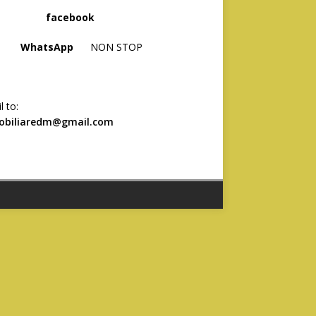
acebook
hatsApp
NON STOP
l to:
obiliaredm@gmail.com