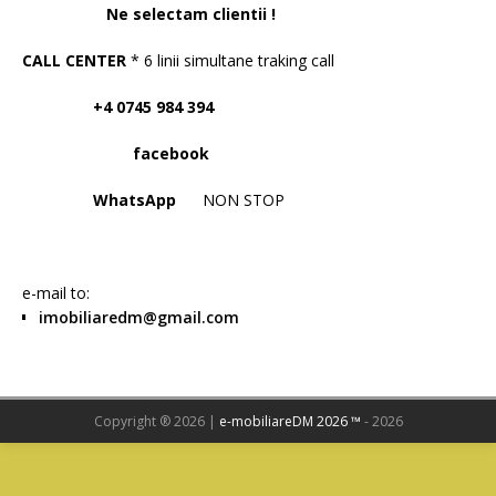
Ne selectam clientii !
CALL CENTER
* 6 linii simultane traking call
+4 0745 984 394
facebook
WhatsApp
NON STOP
e-mail to:
imobiliaredm@gmail.com
Copyright ® 2026 |
e-mobiliareDM 2026 ™
- 2026