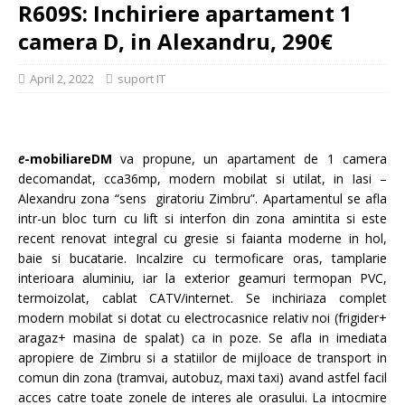
R609S: Inchiriere apartament 1
camera D, in Alexandru, 290€
April 2, 2022
suport IT
e
-mobiliareDM
va propune, un apartament de 1 camera
decomandat, cca36mp, modern mobilat si utilat, in Iasi –
Alexandru zona “sens giratoriu Zimbru”. Apartamentul se afla
intr-un bloc turn cu lift si interfon din zona amintita si este
recent renovat integral cu gresie si faianta moderne in hol,
baie si bucatarie. Incalzire cu termoficare oras, tamplarie
interioara aluminiu, iar la exterior geamuri termopan PVC,
termoizolat, cablat CATV/internet. Se inchiriaza complet
modern mobilat si dotat cu electrocasnice relativ noi (frigider+
aragaz+ masina de spalat) ca in poze. Se afla in imediata
apropiere de Zimbru si a statiilor de mijloace de transport in
comun din zona (tramvai, autobuz, maxi taxi) avand astfel facil
acces catre toate zonele de interes ale orasului. La intocmire