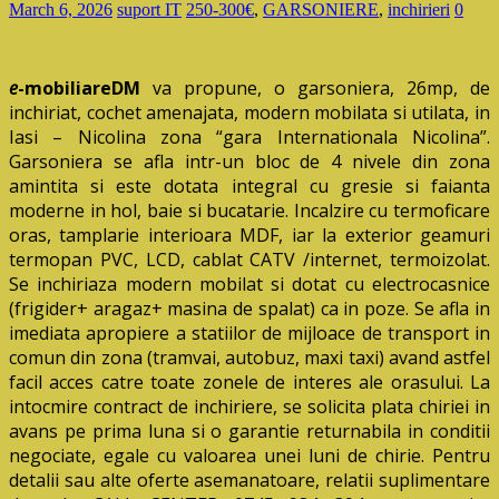
March 6, 2026
suport IT
250-300€
,
GARSONIERE
,
inchirieri
0
e
-mobiliareDM
va propune, o garsoniera, 26mp, de
inchiriat, cochet amenajata, modern mobilata si utilata, in
Iasi – Nicolina zona “gara Internationala Nicolina”.
Garsoniera se afla intr-un bloc de 4 nivele din zona
amintita si este dotata integral cu gresie si faianta
moderne in hol, baie si bucatarie. Incalzire cu termoficare
oras, tamplarie interioara MDF, iar la exterior geamuri
termopan PVC, LCD, cablat CATV /internet, termoizolat.
Se inchiriaza modern mobilat si dotat cu electrocasnice
(frigider+ aragaz+ masina de spalat) ca in poze. Se afla in
imediata apropiere a statiilor de mijloace de transport in
comun din zona (tramvai, autobuz, maxi taxi) avand astfel
facil acces catre toate zonele de interes ale orasului. La
intocmire contract de inchiriere, se solicita plata chiriei in
avans pe prima luna si o garantie returnabila in conditii
negociate, egale cu valoarea unei luni de chirie. Pentru
detalii sau alte oferte asemanatoare, relatii suplimentare