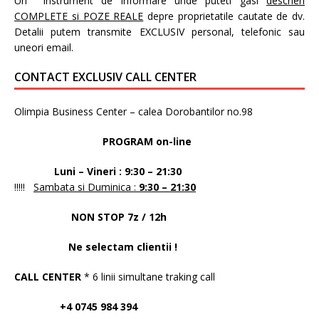
Un instrument de informare unde puteti gasi
descrieri
COMPLETE si POZE REALE
depre proprietatile cautate de dv.
Detalii putem transmite EXCLUSIV personal, telefonic sau
uneori email.
CONTACT EXCLUSIV CALL CENTER
Olimpia Business Center – calea Dorobantilor no.98
PROGRAM on-line
Luni – Vineri : 9:30 – 21:30
!!!!!
Sambata si Duminica :
9:30 – 21:30
NON STOP 7z / 12h
Ne selectam clientii !
CALL CENTER
* 6 linii simultane traking call
+4 0745 984 394