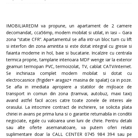
IMOBILIAREDM va propune, un apartament de 2 camere
decomandat, cca56mp, modern mobilat si utilat, in Iasi – Gara
zona “statie CFR”. Apartamentul se afla intr-un bloc turn cu lift
si interfon din zona amintita si este dotat integral cu gresie si
faianta moderne in hol, baie si bucatarie. Incalzire cu centrala
termica proprie, tamplarie interioara MDF wenge iar la exterior
geamuri termopan PVC, termoizolat, TV, cablat CATV/internet.
Se inchiriaza complet modern mobilat si dotat cu
electrocasnice (frigider+ aragaz+ masina de spalat) ca in poze.
Se afla in imediata apropiere a statiilor de mijloace de
transport in comun din zona (tramvai, autobuz, maxi taxi)
avand astfel facil acces catre toate zonele de interes ale
orasului. La intocmire contract de inchiriere, se solicita plata
chiriei in avans pe prima luna si o garantie returnabila in conditii
negociate, egale cu valoarea unei luni de chirie. Pentru detalii
sau alte oferte asemanatoare, va putem oferi relatii
suplimentare doar la CALL CENTER 0745 984 394 sau pe