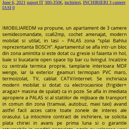
June 6, 2021
suport IT
300-350€
,
inchirieri
,
INCHIRIERI 3 camere
IASI
0
IMOBILIAREDM va propune, un apartament de 3 camere
semidecomandate, cca62mp, cochet amenajat, modern
mobilat si utilat, in Iasi – PALAS zona “splai Bahlui
reprezentanta BOSCH”. Apartamentul se afla intr-un bloc
din zona amintita si este dotat cu gresie si faianta in hol,
baie si bucatarie open space tip bar cu livingul. Incalzire
cu centrala termica proprie, tamplarie interioara MDF
wenge, iar la exterior geamuri termopan PVC maro,
termoizolat, TV, cablat CATV/internet. Se inchiriaza
modern mobilat si dotat cu electrocasnice (frigider+
aragaz+ masina de spalat) ca in poze. Se afla in imediata
apropiere a PALAS si al statiilor de mijloace de transport
in comun din zona (tramvai, autobuz, maxi taxi) avand
astfel facil acces catre toate zonele de interes ale
orasului. La intocmire contract de inchiriere, se solicita
plata chiriei in avans pe prima luna si o garantie