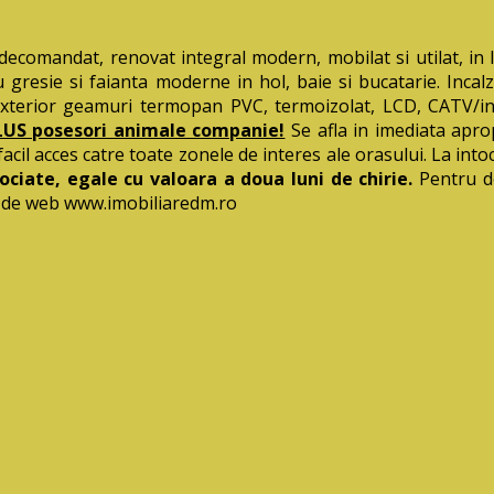
mandat, renovat integral modern, mobilat si utilat, in Ias
 gresie si faianta moderne in hol, baie si bucatarie. Incalz
 exterior geamuri termopan PVC, termoizolat, LCD, CATV/int
US posesori animale companie!
Se afla in imediata apro
il acces catre toate zonele de interes ale orasului. La intocm
ociate, egale cu valoara a doua luni de chirie.
Pentru de
 de web www.imobiliaredm.ro