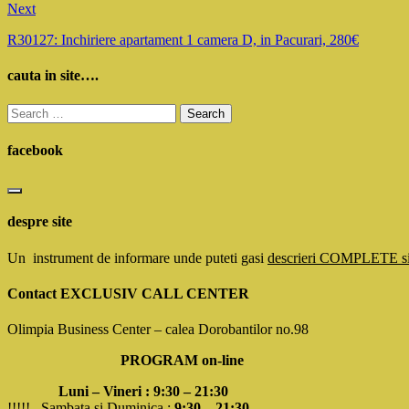
Next
R30127: Inchiriere apartament 1 camera D, in Pacurari, 280€
cauta in site….
Search
for:
facebook
despre site
Un instrument de informare unde puteti gasi
descrieri COMPLETE 
Contact EXCLUSIV CALL CENTER
Olimpia Business Center – calea Dorobantilor no.98
PROGRAM on-line
Luni – Vineri : 9:30 – 21:30
!!!!!
Sambata si Duminica :
9:30 – 21:30