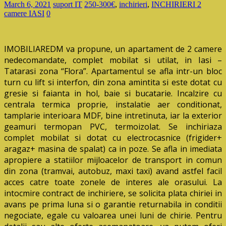
March 6, 2021
suport IT
250-300€
,
inchirieri
,
INCHIRIERI 2
camere IASI
0
IMOBILIAREDM va propune, un apartament de 2 camere
nedecomandate, complet mobilat si utilat, in Iasi –
Tatarasi zona “Flora”. Apartamentul se afla intr-un bloc
turn cu lift si interfon, din zona amintita si este dotat cu
gresie si faianta in hol, baie si bucatarie. Incalzire cu
centrala termica proprie, instalatie aer conditionat,
tamplarie interioara MDF, bine intretinuta, iar la exterior
geamuri termopan PVC, termoizolat. Se inchiriaza
complet mobilat si dotat cu electrocasnice (frigider+
aragaz+ masina de spalat) ca in poze. Se afla in imediata
apropiere a statiilor mijloacelor de transport in comun
din zona (tramvai, autobuz, maxi taxi) avand astfel facil
acces catre toate zonele de interes ale orasului. La
intocmire contract de inchiriere, se solicita plata chiriei in
avans pe prima luna si o garantie returnabila in conditii
negociate, egale cu valoarea unei luni de chirie. Pentru