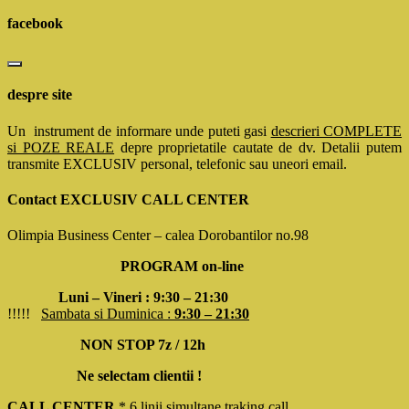
for:
facebook
despre site
Un instrument de informare unde puteti gasi
descrieri COMPLETE
si POZE REALE
depre proprietatile cautate de dv. Detalii putem
transmite EXCLUSIV personal, telefonic sau uneori email.
Contact EXCLUSIV CALL CENTER
Olimpia Business Center – calea Dorobantilor no.98
PROGRAM on-line
Luni – Vineri : 9:30 – 21:30
!!!!!
Sambata si Duminica :
9:30 – 21:30
NON STOP 7z / 12h
Ne selectam clientii !
CALL CENTER
* 6 linii simultane traking call