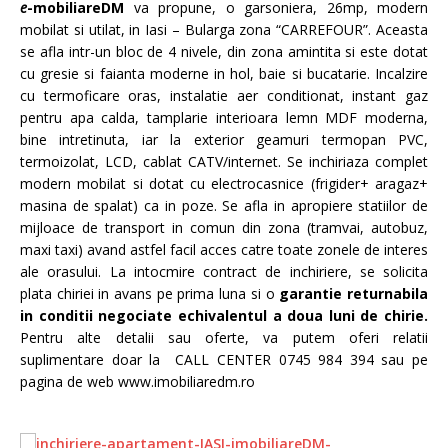
e
-mobiliareDM
va propune, o garsoniera, 26mp, modern
mobilat si utilat, in Iasi – Bularga zona “CARREFOUR”. Aceasta
se afla intr-un bloc de 4 nivele, din zona amintita si este dotat
cu gresie si faianta moderne in hol, baie si bucatarie. Incalzire
cu termoficare oras, instalatie aer conditionat, instant gaz
pentru apa calda, tamplarie interioara lemn MDF moderna,
bine intretinuta, iar la exterior geamuri termopan PVC,
termoizolat, LCD, cablat CATV/internet. Se inchiriaza complet
modern mobilat si dotat cu electrocasnice (frigider+ aragaz+
masina de spalat) ca in poze. Se afla in apropiere statiilor de
mijloace de transport in comun din zona (tramvai, autobuz,
maxi taxi) avand astfel facil acces catre toate zonele de interes
ale orasului. La intocmire contract de inchiriere, se solicita
plata chiriei in avans pe prima luna si o
garantie returnabila
in conditii negociate echivalentul a doua luni de chirie.
Pentru alte detalii sau oferte, va putem oferi relatii
suplimentare doar la
CALL CENTER 0745 984 394 sau pe
pagina de web www.imobiliaredm.ro