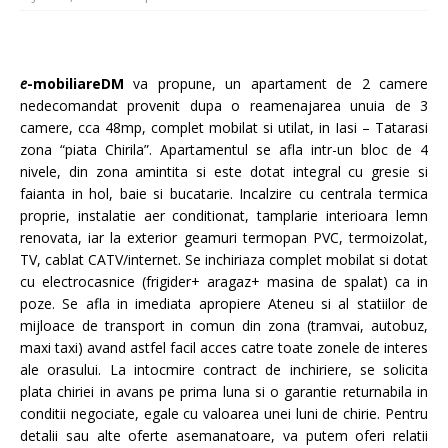
e
-mobiliareDM
va propune, un apartament de 2 camere
nedecomandat provenit dupa o reamenajarea unuia de 3
camere, cca 48mp, complet mobilat si utilat, in Iasi – Tatarasi
zona “piata Chirila”. Apartamentul se afla intr-un bloc de 4
nivele, din zona amintita si este dotat integral cu gresie si
faianta in hol, baie si bucatarie. Incalzire cu centrala termica
proprie, instalatie aer conditionat, tamplarie interioara lemn
renovata, iar la exterior geamuri termopan PVC, termoizolat,
TV, cablat CATV/internet. Se inchiriaza complet mobilat si dotat
cu electrocasnice (frigider+ aragaz+ masina de spalat) ca in
poze. Se afla in imediata apropiere Ateneu si al statiilor de
mijloace de transport in comun din zona (tramvai, autobuz,
maxi taxi) avand astfel facil acces catre toate zonele de interes
ale orasului. La intocmire contract de inchiriere, se solicita
plata chiriei in avans pe prima luna si o garantie returnabila in
conditii negociate, egale cu valoarea unei luni de chirie. Pentru
detalii sau alte oferte asemanatoare, va putem oferi relatii