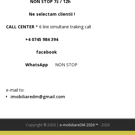
NON STOP 7z / 12h
Ne selectam clientii !
CALL CENTER
* 6 linii simultane traking call
+4 0745 984 394
facebook
WhatsApp
NON STOP
e-mail to:
imobiliaredm@gmail.com
Copyright ® 2026 |
e-mobiliareDM 2026 ™
- 2026