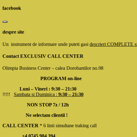
for:
facebook
despre site
Un instrument de informare unde puteti gasi
descrieri COMPLETE 
Contact EXCLUSIV CALL CENTER
Olimpia Business Center – calea Dorobantilor no.98
PROGRAM on-line
Luni – Vineri : 9:30 – 21:30
!!!!!
Sambata si Duminica :
9:30 – 21:30
NON STOP 7z / 12h
Ne selectam clientii !
CALL CENTER
* 6 linii simultane traking call
+4 0745 984 394