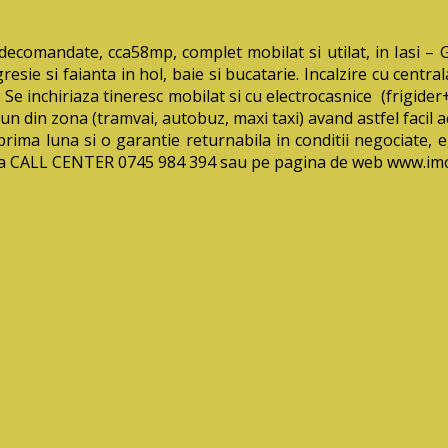
mandate, cca58mp, complet mobilat si utilat, in Iasi – Gra
resie si faianta in hol, baie si bucatarie. Incalzire cu centr
e inchiriaza tineresc mobilat si cu electrocasnice (frigider+
mun din zona (tramvai, autobuz, maxi taxi) avand astfel facil a
e prima luna si o garantie returnabila in conditii negociate, e
e la CALL CENTER 0745 984 394 sau pe pagina de web www.im