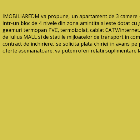
IMOBILIAREDM va propune, un apartament de 3 camere deco
intr-un bloc de 4 nivele din zona amintita si este dotat cu g
geamuri termopan PVC, termoizolat, cablat CATV/internet. S
de Iulius MALL si de statiile mijloacelor de transport in co
contract de inchiriere, se solicita plata chiriei in avans p
oferte asemanatoare, va putem oferi relatii suplimentar