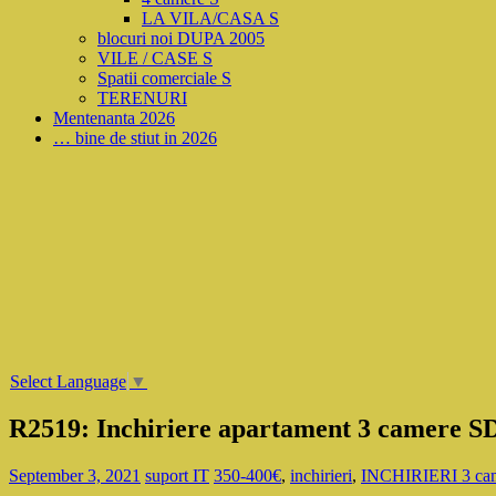
LA VILA/CASA S
blocuri noi DUPA 2005
VILE / CASE S
Spatii comerciale S
TERENURI
Mentenanta 2026
… bine de stiut in 2026
Select Language
▼
R2519: Inchiriere apartament 3 camere SD
September 3, 2021
suport IT
350-400€
,
inchirieri
,
INCHIRIERI 3 cam