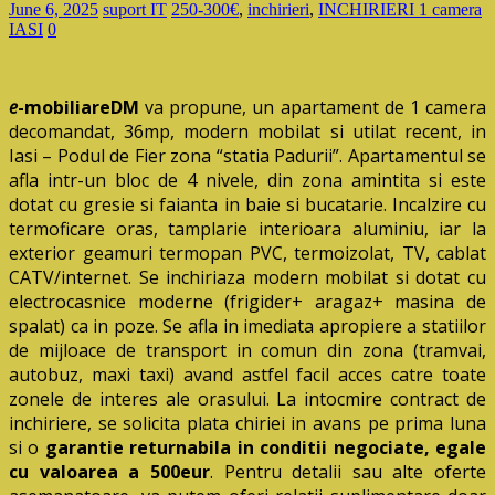
June 6, 2025
suport IT
250-300€
,
inchirieri
,
INCHIRIERI 1 camera
IASI
0
e
-mobiliareDM
va propune, un apartament de 1 camera
decomandat, 36mp, modern mobilat si utilat recent, in
Iasi – Podul de Fier zona “statia Padurii”. Apartamentul se
afla intr-un bloc de 4 nivele, din zona amintita si este
dotat cu gresie si faianta in baie si bucatarie. Incalzire cu
termoficare oras, tamplarie interioara aluminiu, iar la
exterior geamuri termopan PVC, termoizolat, TV, cablat
CATV/internet. Se inchiriaza modern mobilat si dotat cu
electrocasnice moderne (frigider+ aragaz+ masina de
spalat) ca in poze. Se afla in imediata apropiere a statiilor
de mijloace de transport in comun din zona (tramvai,
autobuz, maxi taxi) avand astfel facil acces catre toate
zonele de interes ale orasului. La intocmire contract de
inchiriere, se solicita plata chiriei in avans pe prima luna
si o
garantie returnabila in conditii negociate, egale
cu valoarea a 500eur
. Pentru detalii sau alte oferte