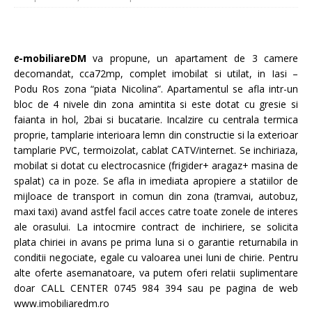
e
-mobiliareDM
va propune, un apartament de 3 camere
decomandat, cca72mp, complet imobilat si utilat, in Iasi –
Podu Ros zona “piata Nicolina”. Apartamentul se afla intr-un
bloc de 4 nivele din zona amintita si este dotat cu gresie si
faianta in hol, 2bai si bucatarie. Incalzire cu centrala termica
proprie, tamplarie interioara lemn din constructie si la exterioar
tamplarie PVC, termoizolat, cablat CATV/internet. Se inchiriaza,
mobilat si dotat cu electrocasnice (frigider+ aragaz+ masina de
spalat) ca in poze. Se afla in imediata apropiere a statiilor de
mijloace de transport in comun din zona (tramvai, autobuz,
maxi taxi) avand astfel facil acces catre toate zonele de interes
ale orasului. La intocmire contract de inchiriere, se solicita
plata chiriei in avans pe prima
luna si o garantie returnabila in
conditii negociate, egale cu valoarea unei luni de chirie. Pentru
alte oferte asemanatoare, va putem oferi relatii suplimentare
doar CALL CENTER 0745 984 394 sau pe pagina de web
www.imobiliaredm.ro