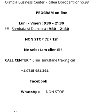
Olimpia Business Center – calea Dorobantilor no.98
PROGRAM on-line
Luni – Vineri : 9:30 – 21:30
!!!!!
Sambata si Duminica :
9:30 – 21:30
NON STOP 7z / 12h
Ne selectam clientii !
CALL CENTER
* 6 linii simultane traking call
+4 0745 984 394
facebook
WhatsApp
NON STOP