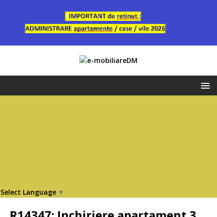
Select Language
▼
R14347: Inchiriere apartament 3