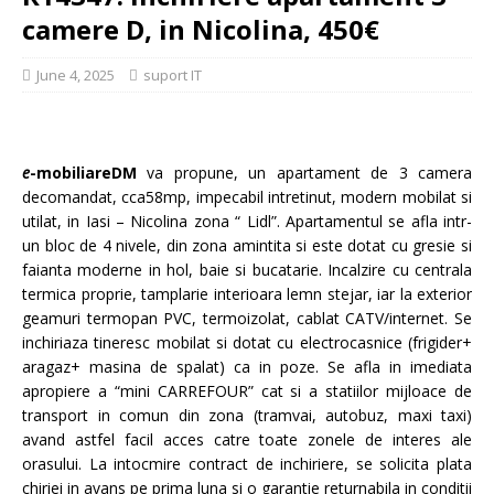
camere D, in Nicolina, 450€
June 4, 2025
suport IT
e
-mobiliareDM
va propune, un apartament de 3 camera
decomandat, cca58mp, impecabil intretinut, modern mobilat si
utilat, in Iasi – Nicolina zona “ Lidl”. Apartamentul se afla intr-
un bloc de 4 nivele, din zona amintita si este dotat cu gresie si
faianta moderne in hol, baie si bucatarie. Incalzire cu centrala
termica proprie, tamplarie interioara lemn stejar, iar la exterior
geamuri termopan PVC, termoizolat, cablat CATV/internet. Se
inchiriaza tineresc mobilat si dotat cu electrocasnice (frigider+
aragaz+ masina de spalat) ca in poze. Se afla in imediata
apropiere a “mini CARREFOUR” cat si a statiilor mijloace de
transport in comun din zona (tramvai, autobuz, maxi taxi)
avand astfel facil acces catre toate zonele de interes ale
orasului. La intocmire contract de inchiriere, se solicita plata
chiriei in avans pe prima luna si o garantie returnabila in conditii