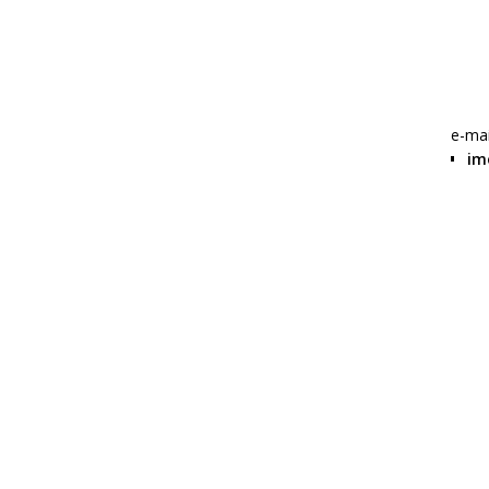
W
e-mai
im