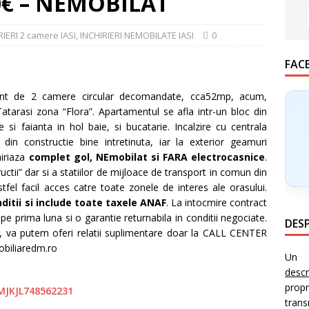
300€ – NEMOBILAT
RIERI 2 camere IASI
,
INCHIRIERI NEMOBILATE IASI
0
FAC
t de 2 camere circular decomandate, cca52mp, acum,
Tatarasi zona “Flora”. Apartamentul se afla intr-un bloc din
si faianta in hol baie, si bucatarie. Incalzire cu centrala
 din constructie bine intretinuta, iar la exterior geamuri
iriaza
complet gol, NEmobilat si FARA electrocasnice
.
ctii” dar si a statiilor de mijloace de transport in comun din
fel facil acces catre toate zonele de interes ale orasului.
nditii si include toate taxele ANAF
. La intocmire contract
s pe prima luna si o garantie returnabila in conditii negociate.
DESP
e, va putem oferi relatii suplimentare doar la CALL CENTER
biliaredm.ro
Un i
desc
prop
trans