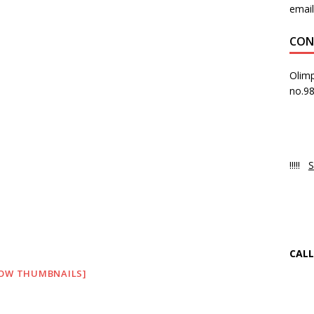
email
CON
Olimp
no.9
PR
Luni
!!!!!
S
NO
Ne 
CALL
OW THUMBNAILS]
+4
f