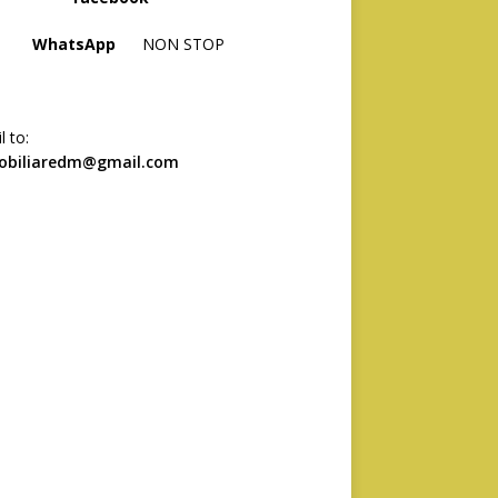
hatsApp
NON STOP
l to:
obiliaredm@gmail.com