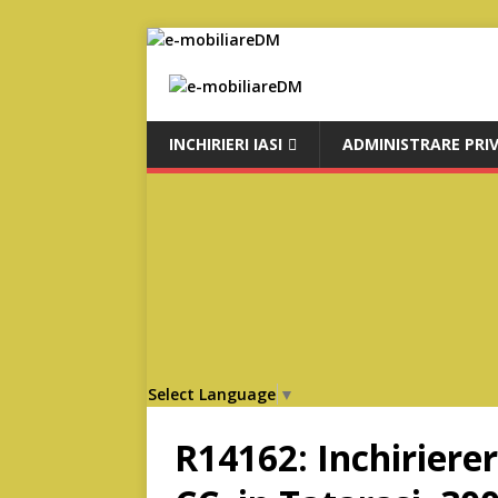
INCHIRIERI IASI
ADMINISTRARE PRI
Select Language
▼
R14162: Inchirier