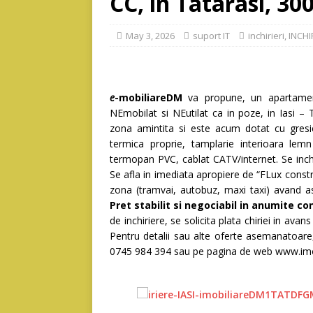
CC, in Tatarasi, 
May 3, 2026
suport IT
inchirieri
,
INCHI
e
-mobiliareDM
va propune, un apartamen
NEmobilat si NEutilat ca in poze, in Iasi – 
zona amintita si este acum dotat cu gresie 
termica proprie, tamplarie interioara lemn
termopan PVC, cablat CATV/internet. Se inch
Se afla in imediata apropiere de “FLux constru
zona (tramvai, autobuz, maxi taxi) avand ast
Pret stabilit si negociabil in anumite co
de inchiriere, se solicita plata chiriei in avan
Pentru detalii sau alte oferte asemanatoar
0745 984 394 sau pe pagina de web www.imo