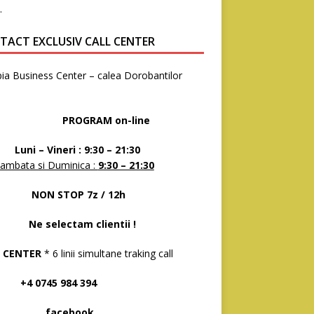
.
TACT EXCLUSIV CALL CENTER
ia Business Center – calea Dorobantilor
8
OGRAM on-line
 – Vineri : 9:30 – 21:30
ambata si Duminica :
9:30 – 21:30
N STOP 7z / 12h
selectam clientii !
 CENTER
* 6 linii simultane traking call
 0745 984 394
acebook