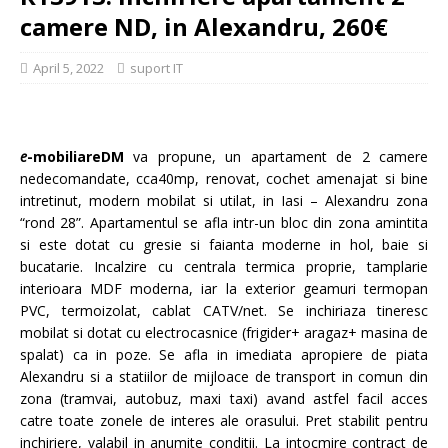
camere ND, in Alexandru, 260€
April 5, 2022
suport IT
e
-mobiliareDM
va propune, un apartament de 2 camere
nedecomandate, cca40mp, renovat, cochet amenajat si bine
intretinut, modern mobilat si utilat, in Iasi – Alexandru zona
“rond 28”. Apartamentul se afla intr-un bloc din zona amintita
si este dotat cu gresie si faianta moderne in hol, baie si
bucatarie. Incalzire cu centrala termica proprie, tamplarie
interioara MDF moderna, iar la exterior geamuri termopan
PVC, termoizolat, cablat CATV/net. Se inchiriaza tineresc
mobilat si dotat cu electrocasnice (frigider+ aragaz+ masina de
spalat) ca in poze. Se afla in imediata apropiere de piata
Alexandru si a statiilor de mijloace de transport in comun din
zona (tramvai, autobuz, maxi taxi) avand astfel facil acces
catre toate zonele de interes ale orasului. Pret stabilit pentru
inchiriere, valabil in anumite conditii. La intocmire contract de