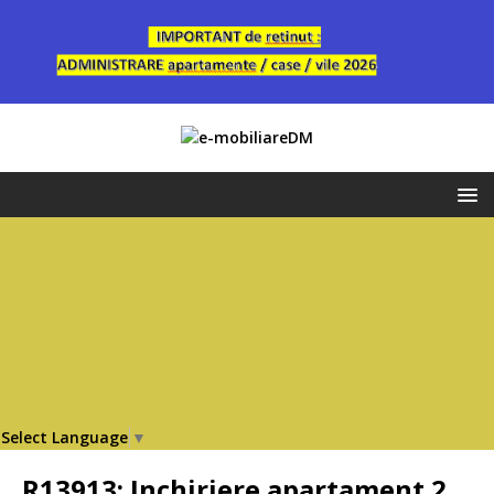
Select Language
▼
R13913: Inchiriere apartament 2