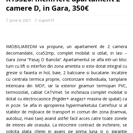
camere D, in Gara, 350€
June 6, 2021
suport IT
IMOBILIAREDM va propune, un apartament de 2 camera
decomandate, cca52mp, complet mobilat si utilat, in Iasi –
Gara zona “Pasaj O Bancila”. Apartamentul se afla intr-un bloc
turn cu lift si interfon din zona amintita si este dotat integral cu
gresie si faianta in hol, baie, 2 balcoane si bucatarie. Incalzire
cu centrala termica proprie, contorizare individuala, tamplarie
interioara din MDF, iar la exterior geamuri termopan PVC,
termoizolat, cablat CATV/net. Se inchiriaza complet mobilat si
dotat cu electrocasnice (frigider+ aragaz+ masina de spalat) ca
in poze. Se afla in apropierea hypermarketului Carrefour si al
statiilor de mijloace de transport in comun din zona (tramvai,
autobuz, maxi taxi) avand astfel facil acces catre toate zonele
de interes ale orasului. La intocmire contract de inchiriere, se
solicita plata chiriei in avans pe prima luna si o garantie