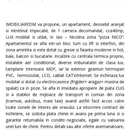
IMOBILIAREDM va propune, un apartament, deosebit aranjat
si intretinut impecabil, de 1 camera decomandat, cca40mp,
LUX mobilat si utilat, in Iasi – Nicolina zona “pizza NICO”.
Apartamentul se afla intr-un bloc turn cu lift si interfon, din
zona amintita si este dotat cu gresie si faianta moderne in hol,
baie, balcon si bucatarie. Incalzire cu centrala termica proprie,
instalatie aer conditionat, diverse imbunatatiri de clasa lux,
tamplarie interioara MDF, iar la exterior geamuri termopan
PVC, termoizolat, LCD, cablat CATV/internet. Se inchiriaza lux
mobilat si dotat cu electrocasnice (frigider+ aragaz+ masina de
spalat) ca in poze. Se afla in imediata apropiere de piata CUG
si a statiilor de mijloace de transport in comun din zona
(tramvai, autobuz, maxi taxi) avand astfel facil acces catre
toate zonele de interes ale orasului. La intocmire contract de
inchiriere, se solicita plata chiriei in avans pe prima luna si o
garantie returnabila in conditii negociate, egale cu valoarea
unei luni de chirie. Pentru detalii sau alte oferte asemanatoare,