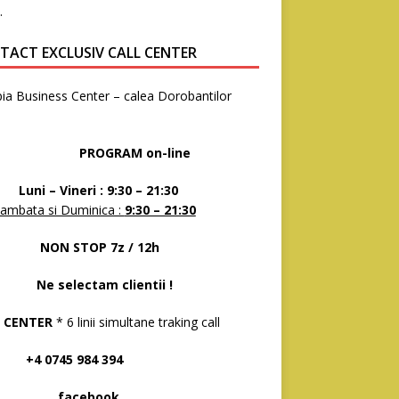
.
TACT EXCLUSIV CALL CENTER
ia Business Center – calea Dorobantilor
8
OGRAM on-line
 – Vineri : 9:30 – 21:30
ambata si Duminica :
9:30 – 21:30
N STOP 7z / 12h
selectam clientii !
 CENTER
* 6 linii simultane traking call
 0745 984 394
acebook