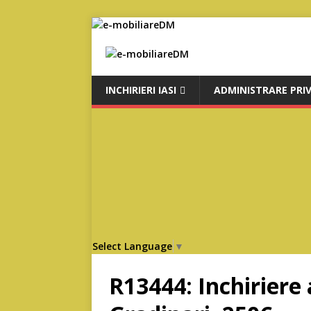
INCHIRIERI IASI
ADMINISTRARE PRI
Select Language
▼
R13444: Inchiriere