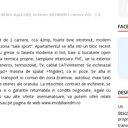
URI NOI dupa 2005
,
inchirieri
,
INCHIRIERI 2 camere IASI
0
FAC
de 2 camere, cca 42mp, foarte bine intretinut, modern
i zona “sala sport”. Apartamentul se afla intr-un bloc recent
cu gresie si faianta moderna in hol, baie si bucatarie open
ala termica proprie, tamplarie interioara PVC, iar la exterior
ros, termoizolat, TV, cablat CATV/internet. Se inchiriazal
gaz+ masina de spalat +frigider), ca in poze. Se afla in
de transport in comun din zona (tramvai, autobuz, maxi taxi)
 interes ale orasului. La intocmire contract de inchiriere, se
a si o garantie returnabila in conditii negociate, egale cu
DESP
lii sau alte oferte asemanatoare, va putem oferi relatii
sau pe pagina de web www.imobiliaredm.ro
Un i
desc
prop
trans