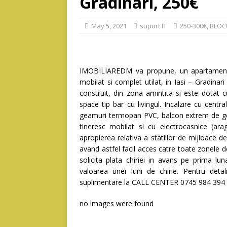
Gradinari, 250€
May 5, 2021
suport IT
250-300€
,
BLOC
IMOBILIAREDM va propune, un apartament 
mobilat si complet utilat, in Iasi – Gradinar
construit, din zona amintita si este dotat 
space tip bar cu livingul. Incalzire cu centr
geamuri termopan PVC, balcon extrem de gene
tineresc mobilat si cu electrocasnice (ara
apropierea relativa a statiilor de mijloace 
avand astfel facil acces catre toate zonele de
solicita plata chiriei in avans pe prima lun
valoarea unei luni de chirie. Pentru deta
suplimentare la CALL CENTER 0745 984 394 
no images were found