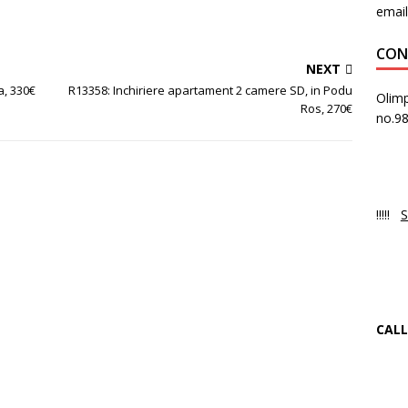
email
CON
NEXT
a, 330€
R13358: Inchiriere apartament 2 camere SD, in Podu
Olimp
Ros, 270€
no.9
PR
Luni
!!!!!
S
NO
Ne 
CALL
+4
f