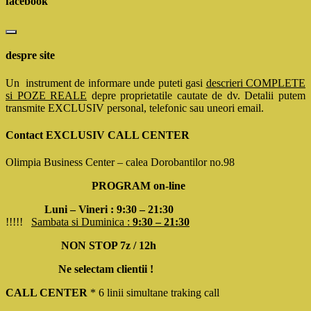
facebook
despre site
Un instrument de informare unde puteti gasi
descrieri COMPLETE
si POZE REALE
depre proprietatile cautate de dv. Detalii putem
transmite EXCLUSIV personal, telefonic sau uneori email.
Contact EXCLUSIV CALL CENTER
Olimpia Business Center – calea Dorobantilor no.98
PROGRAM on-line
Luni – Vineri : 9:30 – 21:30
!!!!!
Sambata si Duminica :
9:30 – 21:30
NON STOP 7z / 12h
Ne selectam clientii !
CALL CENTER
* 6 linii simultane traking call