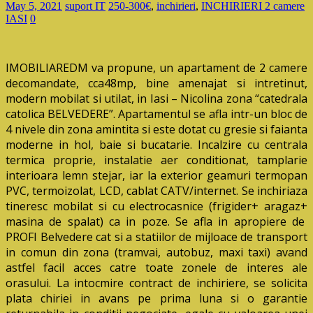
May 5, 2021
suport IT
250-300€
,
inchirieri
,
INCHIRIERI 2 camere
IASI
0
IMOBILIAREDM va propune, un apartament de 2 camere
decomandate, cca48mp, bine amenajat si intretinut,
modern mobilat si utilat, in Iasi – Nicolina zona “catedrala
catolica BELVEDERE”. Apartamentul se afla intr-un bloc de
4 nivele din zona amintita si este dotat cu gresie si faianta
moderne in hol, baie si bucatarie. Incalzire cu centrala
termica proprie, instalatie aer conditionat, tamplarie
interioara lemn stejar, iar la exterior geamuri termopan
PVC, termoizolat, LCD, cablat CATV/internet. Se inchiriaza
tineresc mobilat si cu electrocasnice (frigider+ aragaz+
masina de spalat) ca in poze. Se afla in apropiere de
PROFI Belvedere cat si a statiilor de mijloace de transport
in comun din zona (tramvai, autobuz, maxi taxi) avand
astfel facil acces catre toate zonele de interes ale
orasului. La intocmire contract de inchiriere, se solicita
plata chiriei in avans pe prima luna si o garantie