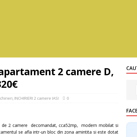
e apartament 2 camere D,
CAUT
320€
chirieri
,
INCHIRIERI 2 camere IASI
0
FAC
t de 2 camere decomandat, cca52mp, modern mobilat si
rtamentul se afla intr-un bloc din zona amintita si este dotat