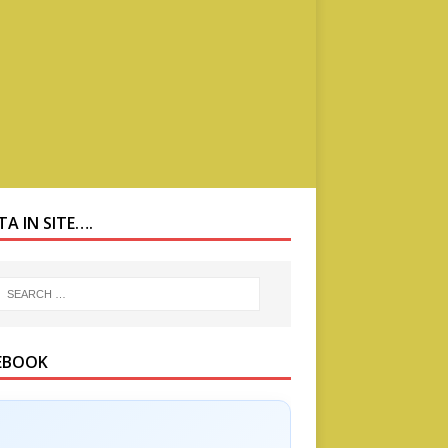
A IN SITE….
EBOOK