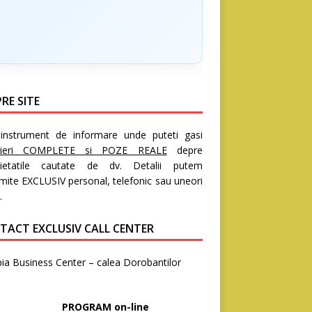
RE SITE
nstrument de informare unde puteti gasi
rieri COMPLETE si POZE REALE
depre
rietatile cautate de dv. Detalii putem
mite EXCLUSIV personal, telefonic sau uneori
.
TACT EXCLUSIV CALL CENTER
ia Business Center – calea Dorobantilor
8
OGRAM on-line