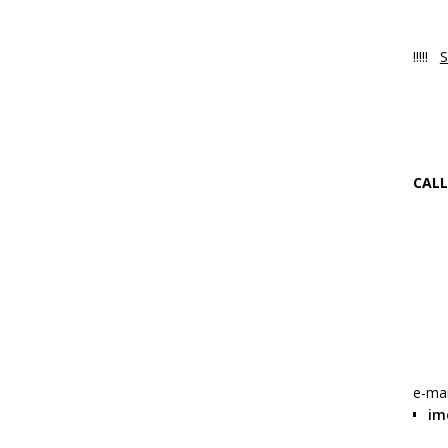
Luni
!!!!!
S
NO
Ne 
CALL
+4
f
W
e-mai
im