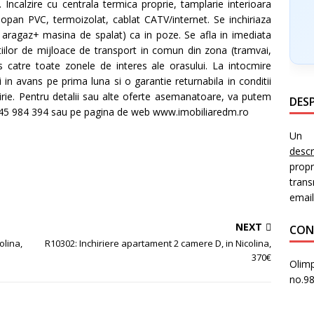
e. Incalzire cu centrala termica proprie, tamplarie interioara
opan PVC, termoizolat, cablat CATV/internet. Se inchiriaza
+ aragaz+ masina de spalat) ca in poze. Se afla in imediata
lor de mijloace de transport in comun din zona (tramvai,
s catre toate zonele de interes ale orasului. La intocmire
ei in avans pe prima luna si o garantie returnabila in conditii
irie. Pentru detalii sau alte oferte asemanatoare, va putem
DESP
0745 984 394 sau pe pagina de web www.imobiliaredm.ro
Un i
desc
prop
trans
email
NEXT
CON
olina,
R10302: Inchiriere apartament 2 camere D, in Nicolina,
370€
Olimp
no.9
PR