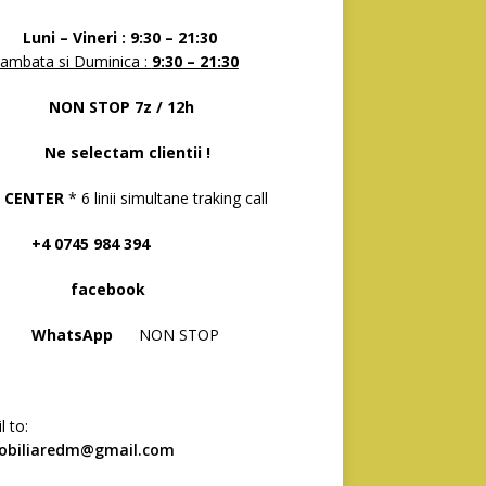
 – Vineri : 9:30 – 21:30
ambata si Duminica :
9:30 – 21:30
N STOP 7z / 12h
selectam clientii !
 CENTER
* 6 linii simultane traking call
 0745 984 394
acebook
hatsApp
NON STOP
l to:
obiliaredm@gmail.com