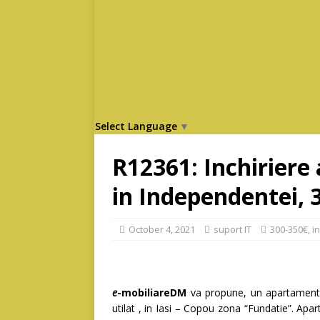
Select Language
▼
R12361: Inchirier
in Independentei, 
October 4, 2021
suport IT
300-350€
,
in
e
-mobiliareDM
va propune, un apartamen
utilat , in Iasi – Copou zona “Fundatie”. Apa