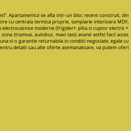
”. Apartamentul se afla intr-un bloc recent construit, din
zire cu centrala termica proprie, tamplarie interioara MDF,
electrocasnice moderne (frigider+ plita si cuptor electric +
 zona (tramvai, autobuz, maxi taxi) avand astfel facil acces
luna si o garantie returnabila in conditii negociate, egale cu
entru detalii sau alte oferte asemanatoare, va putem oferi