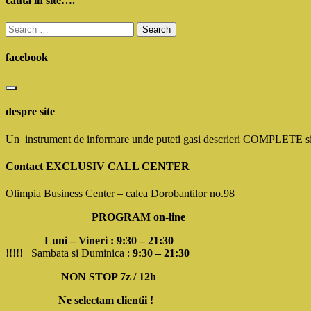
cauta in site….
Search
for:
facebook
despre site
Un instrument de informare unde puteti gasi
descrieri COMPLETE 
Contact EXCLUSIV CALL CENTER
Olimpia Business Center – calea Dorobantilor no.98
PROGRAM on-line
Luni – Vineri : 9:30 – 21:30
!!!!!
Sambata si Duminica :
9:30 – 21:30
NON STOP 7z / 12h
Ne selectam clientii !