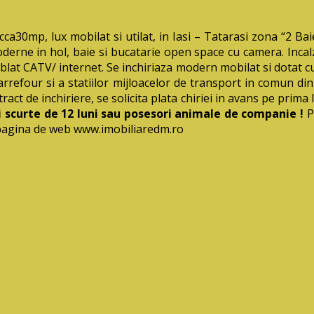
mp, lux mobilat si utilat, in Iasi – Tatarasi zona “2 Baieti
moderne in hol, baie si bucatarie open space cu camera. Incal
lat CATV/ internet. Se inchiriaza modern mobilat si dotat cu 
rrefour si a statiilor mijloacelor de transport in comun din
ract de inchiriere, se solicita plata chiriei in avans pe prima 
scurte de 12 luni sau posesori animale de companie !
P
 pagina de web www.imobiliaredm.ro