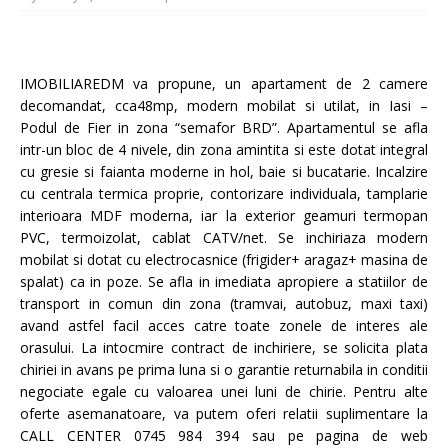
IMOBILIAREDM va propune, un apartament de 2 camere
decomandat, cca48mp, modern mobilat si utilat, in Iasi –
Podul de Fier in zona “semafor BRD”. Apartamentul se afla
intr-un bloc de 4 nivele, din zona amintita si este dotat integral
cu gresie si faianta moderne in hol, baie si bucatarie. Incalzire
cu centrala termica proprie, contorizare individuala, tamplarie
interioara MDF moderna, iar la exterior geamuri termopan
PVC, termoizolat, cablat CATV/net. Se inchiriaza modern
mobilat si dotat cu electrocasnice (frigider+ aragaz+ masina de
spalat) ca in poze. Se afla in imediata apropiere a statiilor de
transport in comun din zona (tramvai, autobuz, maxi taxi)
avand astfel facil acces catre toate zonele de interes ale
orasului. La intocmire contract de inchiriere, se solicita plata
chiriei in avans pe prima luna si o garantie returnabila in conditii
negociate egale cu valoarea unei luni de chirie. Pentru alte
oferte asemanatoare, va putem oferi relatii suplimentare la
CALL CENTER 0745 984 394 sau pe pagina de web