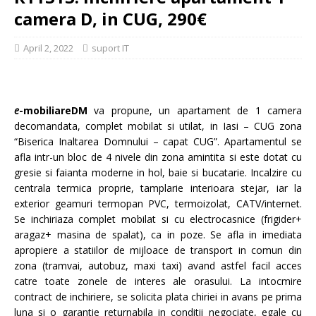
camera D, in CUG, 290€
April 2, 2022
suport IT
e
-mobiliareDM
va propune, un apartament de 1 camera
decomandata, complet mobilat si utilat, in Iasi – CUG zona
“Biserica Inaltarea Domnului – capat CUG”. Apartamentul se
afla intr-un bloc de 4 nivele din zona amintita si este dotat cu
gresie si faianta moderne in hol, baie si bucatarie. Incalzire cu
centrala termica proprie, tamplarie interioara stejar, iar la
exterior geamuri termopan PVC, termoizolat, CATV/internet.
Se inchiriaza complet mobilat si cu electrocasnice (frigider+
aragaz+ masina de spalat), ca in poze. Se afla in imediata
apropiere a statiilor de mijloace de transport in comun din
zona (tramvai, autobuz, maxi taxi) avand astfel facil acces
catre toate zonele de interes ale orasului. La intocmire
contract de inchiriere, se solicita plata chiriei in avans pe prima
luna si o garantie returnabila in conditii negociate, egale cu