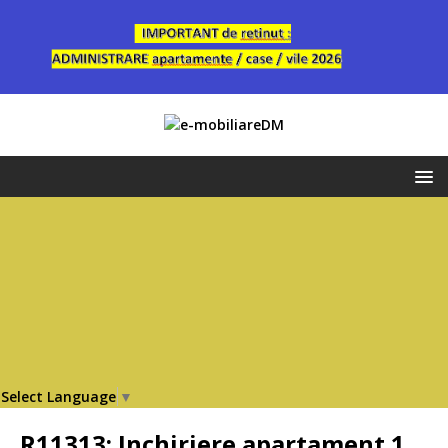
Select Language
▼
R11313: Inchiriere apartament 1