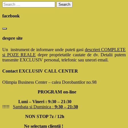
Search
for:
facebook
despre site
Un instrument de informare unde puteti gasi
descrieri COMPLETE
si POZE REALE
depre proprietatile cautate de dv. Detalii putem
transmite EXCLUSIV personal, telefonic sau uneori email.
Contact EXCLUSIV CALL CENTER
Olimpia Business Center – calea Dorobantilor no.98
PROGRAM on-line
Luni – Vineri : 9:30 – 21:30
!!!!!
Sambata si Duminica :
9:30 – 21:30
NON STOP 7z / 12h
Ne selectam clientii !