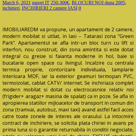
March 6, 2021
suport IT
250-300€
,
BLOCURI NOI dupa 2005
,
inchirieri
,
INCHIRIERI 2 camere IASI
0
IMOBILIAREDM va propune, un apartament de 2 camere,
modern mobilat si utilat, in Iasi – Tatarasi zona “Green
Park”. Apartamentul se afla intr-un bloc turn cu lift si
interfon, nou construit, din zona amintita si este dotat
integral cu gresie si faianta moderne in hol, baie si
bucatarie open space cu livingul. Incalzire cu centrala
termica proprie, contorizare individuala, tamplarie
interioara MDF, iar la exterior geamuri termopan PVC,
termoizolat, cablat CATV/ internet. Se inchiriaza complet
modern mobilat si dotat cu electrocasnice relativ noi
(frigider+ aragaz+ masina de spalat) ca in poze. Se afla in
apropierea statiilor mijloacelor de transport in comun din
zona (tramvai, autobuz, maxi taxi) avand astfel facil acces
catre toate zonele de interes ale orasului. La intocmire
contract de inchiriere, se solicita plata chiriei in avans pe
prima luna si o garantie returnabila in conditii negociate,